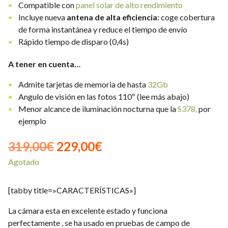
Compatible con
panel solar de alto rendimiento
Incluye nueva
antena de alta eficiencia:
coge cobertura
de forma instantánea y reduce el tiempo de envío
Rápido tiempo de disparo (0,4s)
A tener en cuenta…
Admite tarjetas de memoria de hasta
32Gb
Angulo de visión en las fotos 110º (lee más abajo)
Menor alcance de iluminación nocturna que la
S378,
por
ejemplo
El
El
319,00
€
229,00
€
Agotado
precio
precio
original
actual
[tabby title=»CARACTERÍSTICAS»]
era:
es:
La cámara esta en excelente estado y funciona
319,00€.
229,00€.
perfectamente , se ha usado en pruebas de campo de