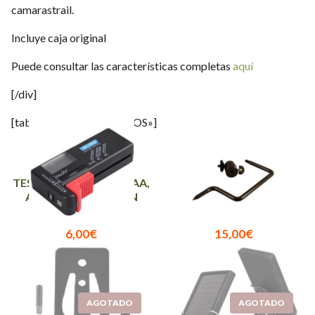
camarastrail.
Incluye caja original
Puede consultar las características completas
aquí
[/div]
[tabby title=»ACCESORIOS»]
TESTEADOR DE PILAS AA,
SOPORTE CON
AAA, 9V Y DE BOTÓN
TORNILLO PARA
TRAILCAMS
6,00
€
15,00
€