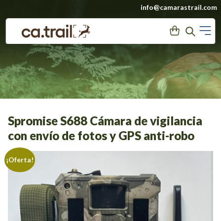
Saltar
info@camarastrail.com
a
M
User
Search
contenido
Spromise S688 Cámara de vigilancia
con envío de fotos y GPS anti-robo
¡Oferta!