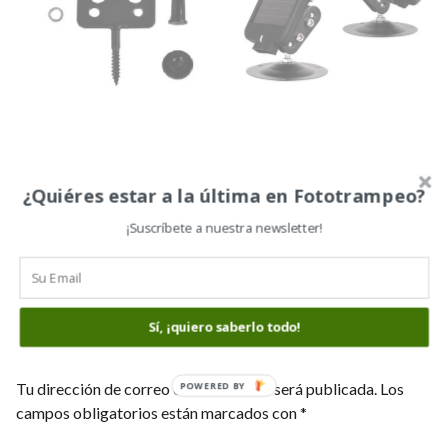
SOPORTE SIMPLE DE
PANEL SOLAR PARA
ACERO
TRAILCAM, LTL SUN
6,00
€
39,00
€
[tabby title=»VALORACIÓN CLIENTES»]
¿Quiéres estar a la última en Fototrampeo?
¡Suscríbete a nuestra newsletter!
No hay valoraciones aún.
SÉ EL PRIMERO EN VALORAR “SPROMISE S688 CÁMARA
DE VIGILANCIA CON ENVÍO DE FOTOS Y GPS ANTI-
Sí, ¡quiero saberlo todo!
ROBO”
Tu dirección de correo electrónico no será publicada.
Los
POWERED BY
campos obligatorios están marcados con
*