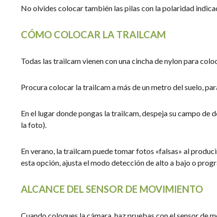
No olvides colocar también las pilas con la polaridad indica
CÓMO COLOCAR LA TRAILCAM
Todas las trailcam vienen con una cincha de nylon para coloc
Procura colocar la trailcam a más de un metro del suelo, pa
En el lugar donde pongas la trailcam, despeja su campo de d
la foto).
En verano, la trailcam puede tomar fotos «falsas» al producir
esta opción, ajusta el modo detección de alto a bajo o progr
ALCANCE DEL SENSOR DE MOVIMIENTO
Cuando coloques la cámara, haz pruebas con el sensor de mo