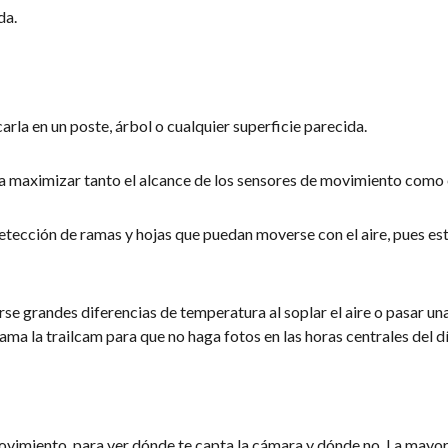
da.
arla en un poste, árbol o cualquier superficie parecida.
ra maximizar tanto el alcance de los sensores de movimiento como el
etección de ramas y hojas que puedan moverse con el aire, pues esto
se grandes diferencias de temperatura al soplar el aire o pasar una 
ama la trailcam para que no haga fotos en las horas centrales del dí
vimiento, para ver dónde te capta la cámara y dónde no. La mayorí