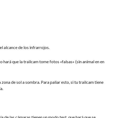
 alcance de los infrarrojos.
 hará que la trailcam tome fotos «falsas» (sin animal en en
zona de sol a sombra. Para paliar esto, si tu trailcam tiene
a.
a de las cámaras tienen un modo test, que hará que se