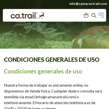
Saltar
info@camarastrail.com
a
M
User
Search
contenido
CONDICIONES GENERALES DE USO
Condiciones generales de uso
Nuestra forma de trabajar es únicamente online, no
disponemos de tienda física. Cualquier duda o consulta será
atendida vía email (info@camarastrail.com) o
telefónicamente. El horario de atención telefónica es de
10:00 a 20:00 de lunes a viernes.