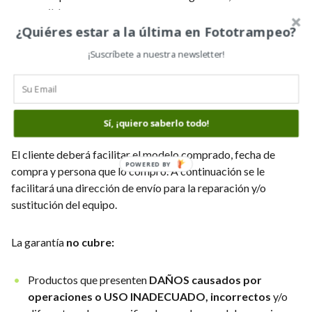
consumibles.
¿Quiéres estar a la última en Fototrampeo?
Los
productos nuevos tienen garantía por defecto de
¡Suscríbete a nuestra newsletter!
fabricación de 2 años. Los productos de segunda mano,
1 año de garantía
. Para ejercer dicha garantía, el cliente
debe ponerse en contacto con nosotros a través del correo
info@camarastrail.com.
Sí, ¡quiero saberlo todo!
El cliente deberá facilitar el modelo comprado, fecha de
POWERED BY
compra y persona que lo compró. A continuación se le
facilitará una dirección de envío para la reparación y/o
sustitución del equipo.
La garantía
no cubre:
Productos que presenten
DAÑOS causados por
operaciones o USO INADECUADO, incorrectos
y/o