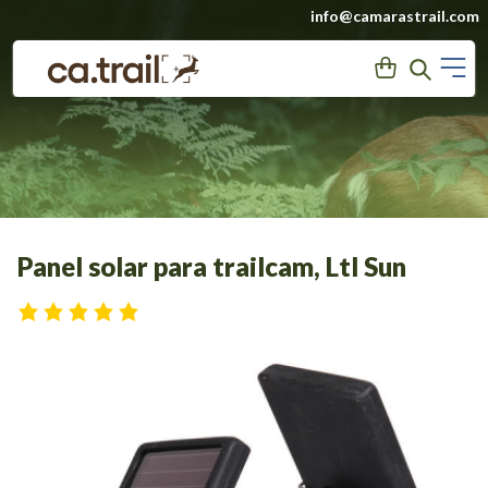
Saltar
info@camarastrail.com
a
M
User
Search
contenido
Panel solar para trailcam, Ltl Sun