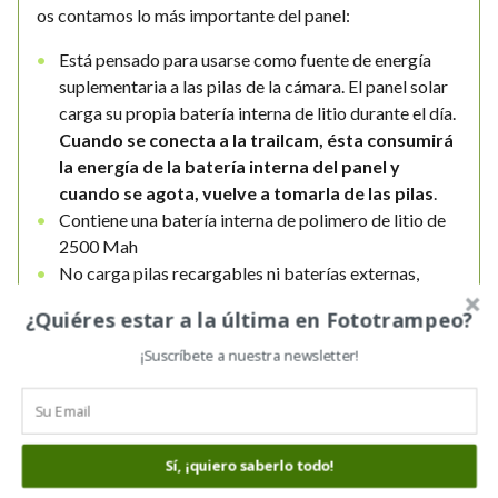
os contamos lo más importante del panel:
Está pensado para usarse como fuente de energía
suplementaria a las pilas de la cámara. El panel solar
carga su propia batería interna de litio durante el día.
Cuando se conecta a la trailcam, ésta consumirá
la energía de la batería interna del panel y
cuando se agota, vuelve a tomarla de las pilas
.
Contiene una batería interna de polimero de litio de
2500 Mah
No carga pilas recargables ni baterías externas,
como decimos, el panel tiene la suya propia que será
¿Quiéres estar a la última en Fototrampeo?
la que alimente a la cámara mientras tenga energía
Contiene
¡Suscríbete a nuestra newsletter!
Viene con los accesorios para conectarlo a
cámaras
Ltl Acorn, o Spromise o Scoutguard y es
plenamente compatible con ellas
Incluye
lo necesario para colocarlo en
Sí, ¡quiero saberlo todo!
exteriores
: correa de nylon y soporte