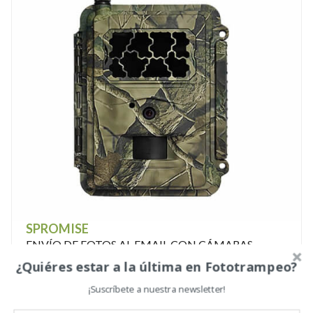
SPROMISE
ENVÍO DE FOTOS AL EMAIL CON CÁMARAS
SPROMISE
¿Quiéres estar a la última en Fototrampeo?
Seguir Leyendo
¡Suscríbete a nuestra newsletter!