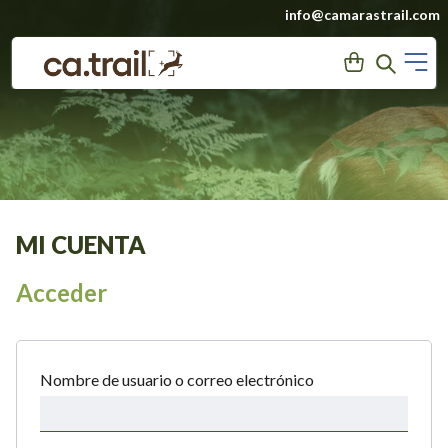
Saltar
info@camarastrail.com
a
M
User
Search
contenido
MI CUENTA
Acceder
Obligatorio
Nombre de usuario o correo electrónico