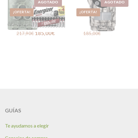
209,00€.
180,00
PACK «READY TO GO»:
PACK «READY TO GO»:
¡OFERTA!
¡OFERTA!
LTL ACORN 6210MC PLUS
LTL ACORN MINI30 + 4
+ PILAS AA+TARJETA SD
PILAS AA RECARGABLE
+TARJETA SD
El
El
El
El
185,00
€
119,00
€
217,90
€
185,00
€
precio
precio
precio
precio
original
actual
original
actual
era:
es:
era:
es:
217,90€.
185,00€.
185,00€.
119,00
GUÍAS
Te ayudamos a elegir
Consejos de compra