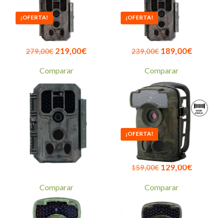
CÁMARA DE CAZA
CÁMARA DE CAZA MS960
¡OFERTA!
¡OFERTA!
MS950-LIVE, CON ENVÍO
CON ENVÍO DE FOTOS,
DE FOTOS, VISIÓN EN
CONTROL POR APP Y
DIRECTO Y BATERÍA
BATERÍA INCLUIDA
El
El
El
El
219,00
€
189,00
€
279,00
€
239,00
€
INCLUIDA
precio
precio
precio
precio
Comparar
Comparar
original
actual
original
actual
era:
es:
era:
es:
279,00€.
219,00€.
239,00€.
189,00
CÁMARA DE CAZA
LTL ACORN 5310WA,
¡OFERTA!
TRAILCAM MS5, CON
CÁMARA TRAIL
FOTOS DE 64MPX Y 20M
DE ALCANCE
El
El
99,00
€
129,00
€
159,00
€
precio
precio
Comparar
Comparar
original
actual
era:
es:
159,00€.
129,00