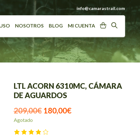
info@camarastrail.com
User
Search
 USO
NOSOTROS
BLOG
MI CUENTA
LTL ACORN 6310MC, CÁMARA
DE AGUARDOS
El
El
209,00
€
180,00
€
Agotado
precio
precio
original
actual