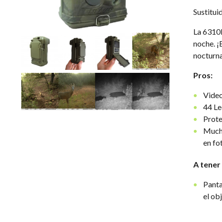
Sustitui
La 6310M
noche. ¡
nocturna
Pros:
Video
44 Le
Prote
Mucha
en fo
A tener
Panta
el ob