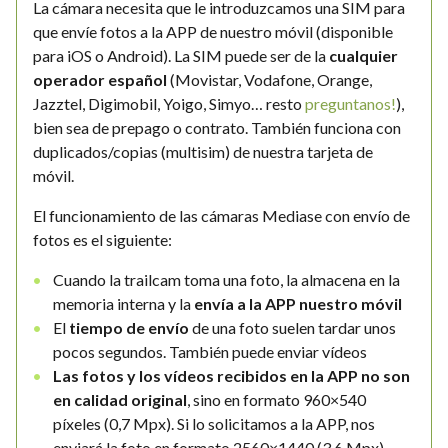
La cámara necesita que le introduzcamos una SIM para
que envíe fotos a la APP de nuestro móvil (disponible
para iOS o Android). La SIM puede ser de la
cualquier
operador español
(Movistar, Vodafone, Orange,
Jazztel, Digimobil, Yoigo, Simyo… resto
preguntanos!
),
bien sea de prepago o contrato. También funciona con
duplicados/copias (multisim) de nuestra tarjeta de
móvil.
El funcionamiento de las cámaras Mediase con envío de
fotos es el siguiente:
Cuando la trailcam toma una foto, la almacena en la
memoria interna y la
envía a la APP nuestro móvil
El
tiempo de envío
de una foto suelen tardar unos
pocos segundos. También puede enviar vídeos
Las fotos y los vídeos recibidos en la APP no son
en calidad original
, sino en formato 960×540
píxeles (0,7 Mpx). Si lo solicitamos a la APP, nos
enviará la foto en formato 2560×1440 (3,6 Mpx)