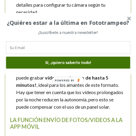
detalles para configurar tu cámara según tu
necesidad
Lente de 3 MP sin interpolar:
aunque muchas
¿Quiéres estar a la última en Fototrampeo?
trailcams ofrecen resoluciones de 5, 8 o 14 MP, la
¡Suscríbete a nuestra newsletter!
MS950 usa una lente de 3 MP. Esta elección equilibra
rapidez de disparo más calidad de imagen aceptable.
Para quienes deseen recibir imágenes de mayor
resolución, existen otros modelos como la
MS410
(8
Sí, ¡quiero saberlo todo!
MP), la
BG636
(12 MP) o la
MG984
(14 MP)
Capacidad de grabación nocturna:
la cámara
puede grabar
vídeos nocturnos de hasta 5
POWERED BY
minutos!
, ideal para los amantes de este formato.
Hay que tener en cuenta que los vídeos prolongados
por la noche reducen la autonomía, pero esto se
puede compensar con el uso de un panel solar.
LA FUNCIÓN ENVÍO DE FOTOS/VIDEOS A LA
APP MÓVIL