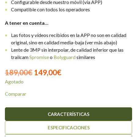
Configurable desde nuestro móvil (vía APP)
Compatible con todos los operadores
A tener en cuenta…
Las fotos y vídeos recibidos en la APP no son en calidad
original, sino en calidad media-baja (ver más abajo)
Lente de 3MP sin interpolar, de calidad inferior que las
trailcam
Spromise
o
Bolyguard
similares
El
El
189,00
€
149,00
€
Agotado
precio
precio
original
actual
Comparar
era:
es:
CARACTERÍSTICAS
189,00€.
149,00€.
ESPECIFICACIONES