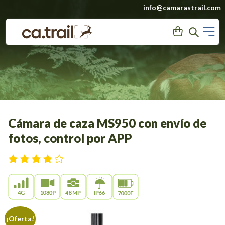
Saltar
info@camarastrail.com
a
M
User
Search
contenido
Cámara de caza MS950 con envío de
fotos, control por APP
¡Oferta!