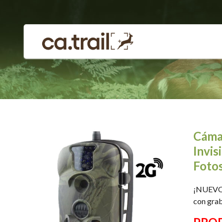
Saltar
a
contenido
Cáma
Invis
Foto
¡NUEVO 
con grab