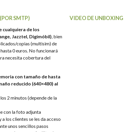
 (POR SMTP)
VIDEO DE UNBOXING
e cualquiera de los
nge, Jazztel, Digimóbil)
, bien
licados/copias (multisim) de
e hasta 0 euros. No funcionará
ara necesita cobertura del
emoria con tamaño de hasta
amaño reducido (640×480) al
a los 2 minutos (depende de la
e con la foto adjunta
 y a los clientes se les da acceso
ante unos sencillos pasos