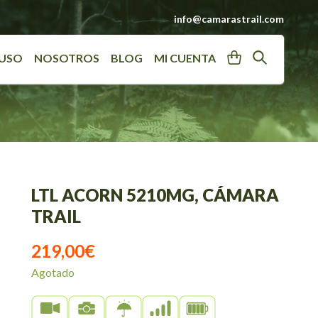
info@camarastrail.com
User
Search
 USO
NOSOTROS
BLOG
MI CUENTA
LTL ACORN 5210MG, CÁMARA
TRAIL
219,00
€
Agotado