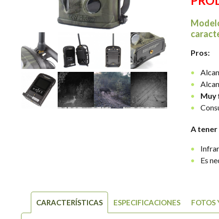
PRO
Modelo
caracte
Pros:
Alcan
Alcan
Muy f
Consu
A tener
Infra
Es ne
CARACTERÍSTICAS
ESPECIFICACIONES
FOTOS 