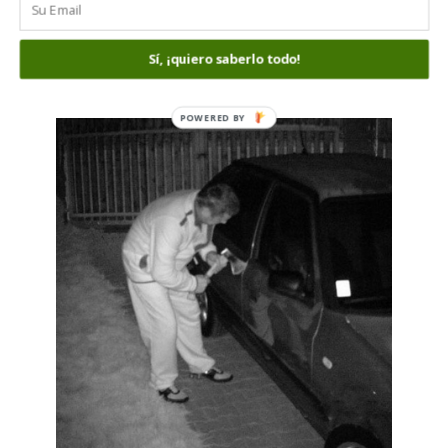
Al contrario que las cámaras IP, la resolución
en las cámaras trail o de caza es más alta,
Sí, ¡quiero saberlo todo!
llegando a los 30Mpx