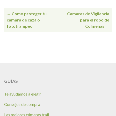
Navegación
← Como proteger tu
Camaras de Vigilancia
de
camara de caza o
para el robo de
entradas
fototrampeo
Colmenas →
GUÍAS
Te ayudamos a elegir
Consejos de compra
Las mejores cámaras trail