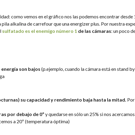
cidad: como vemos en el gráfico nos las podemos encontrar desde 
ila alkalina de carrefour que una energizer plus. Por nuestra expe
El
sulfatado es el enemigo número 1
de las cámaras
: un poco d
energía son bajos
(p.ejemplo, cuando la cámara está en stand by 
rga
octurnas)
su capacidad y rendimiento baja hasta la mitad.
Por
ras por debajo de 0º
y quedarse en sólo un 25% si nos acercamos 
hacemos a 20º (temperatura óptima)