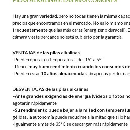
PILAS ALKALINAS: LAS MÁS COMUNES
Hay una gran variedad, pero no todas tienen la misma capa
precios que encontramos en el mercado. No es lo mismo una p
frecuentement
e que las más caras (energizer o duracell). 
cámara y este percance no está cubierto por la garantía.
VENTAJAS de las pilas alkalinas
-Pueden operar en temperaturas de -15º a 55º
-Tienen
muy buen rendimiento cuando los consumos de 
-Pueden estar
10 años
almacenadas
sin apenas perder ca
DESVENTAJAS de las pilas alkalinas
–
Ante grandes exigencias de energía
(vídeos o fotos n
agotarán rápidamente
–
Su rendimiento puede bajar a la mitad con temperatu
gélidas, la autonomía puede reducirse a la mitad que si lo 
-Igualmente a más de 35ºC se descargan más rápidamente