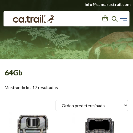
Saltar
info@camarastrail.com
a
M
User
Search
contenido
64Gb
Mostrando los 17 resultados