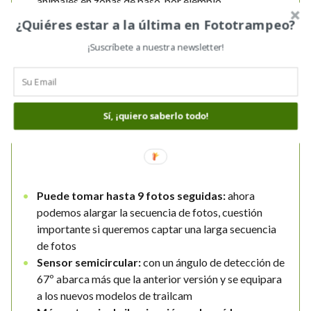
animales en zonas de paso, por ejemplo.
Vídeos de alta calidad (HD) con sonido:
hay una
¿Quiéres estar a la última en Fototrampeo?
gran diferencia entre un vídeo de calidad HD y otro
¡Suscríbete a nuestra newsletter!
de calidad inferior. Compruébalo tú mismo en estos
dos vídeos:
Sí, ¡quiero saberlo todo!
Puede tomar hasta 9 fotos seguidas:
ahora
podemos alargar la secuencia de fotos, cuestión
importante si queremos captar una larga secuencia
de fotos
Sensor semicircular:
con un ángulo de detección de
67º abarca más que la anterior versión y se equipara
a los nuevos modelos de trailcam