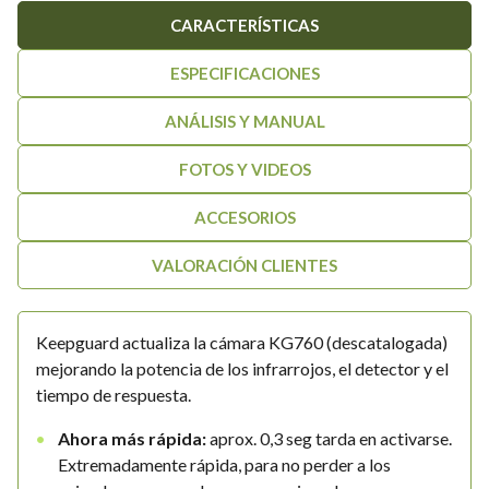
CARACTERÍSTICAS
era:
es:
129,00€.
99,00€.
ESPECIFICACIONES
ANÁLISIS Y MANUAL
FOTOS Y VIDEOS
ACCESORIOS
VALORACIÓN CLIENTES
Keepguard actualiza la cámara KG760 (descatalogada)
mejorando la potencia de los infrarrojos, el detector y el
tiempo de respuesta.
Ahora más rápida:
aprox. 0,3 seg tarda en activarse.
Extremadamente rápida, para no perder a los