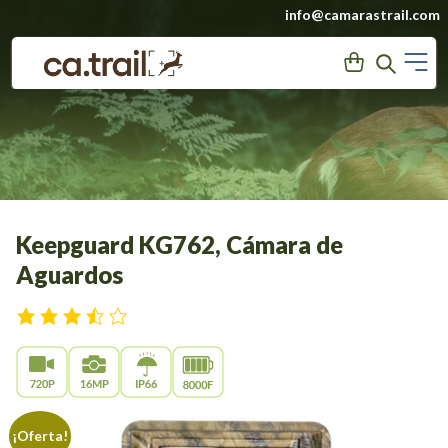
Saltar
info@camarastrail.com
a
M
User
Search
contenido
Keepguard KG762, Cámara de
Aguardos
¡Oferta!