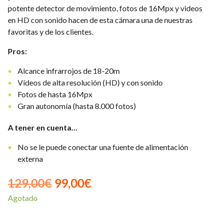
potente detector de movimiento, fotos de 16Mpx y videos
en HD con sonido hacen de esta cámara una de nuestras
favoritas y de los clientes.
Pros:
Alcance infrarrojos de 18-20m
Vídeos de alta resolución (HD) y con sonido
Fotos de hasta 16Mpx
Gran autonomía (hasta 8.000 fotos)
A tener en cuenta…
No se le puede conectar una fuente de alimentación
externa
El
El
129,00
€
99,00
€
Agotado
precio
precio
original
actual