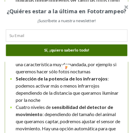
pulgadas donde podremos ver tanto las fotos como
los videos
¿Quiéres estar a la última en Fototrampeo?
Posibilidad de hacer fotos + vídeos
¡Suscríbete a nuestra newsletter!
Protección de la cámara con código PIN
de 5
digitos alfanuméricos
Larga duración de las baterías:
Puede tomar
varios miles de fotos sin cambiar las baterías.
Funciona con 4 u 8 pilas AA
Sí, ¡quiero saberlo todo!
Programación de las horas de uso de la cámara
:
una característica muy demandada, por ejemplo si
queremos hacer sólo fotos nocturnas
Selección de la potencia de los infrarrojos
:
podemos activar más o menos infrarrojos
dependiendo de la distancia que queramos iluminar
por la noche
Cuatro niveles de
sensibilidad del detector de
movimiento
: dependiendo del tamaño del animal
que queramos captar, podremos ajustar el sensor de
movimiento. Hay una opción automática para que