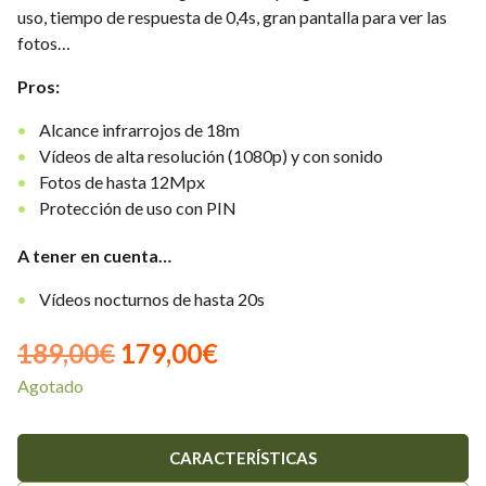
uso, tiempo de respuesta de 0,4s, gran pantalla para ver las
fotos…
Pros:
Alcance infrarrojos de 18m
Vídeos de alta resolución (1080p) y con sonido
Fotos de hasta 12Mpx
Protección de uso con PIN
A tener en cuenta…
Vídeos nocturnos de hasta 20s
El
El
189,00
€
179,00
€
Agotado
precio
precio
original
actual
CARACTERÍSTICAS
era:
es: