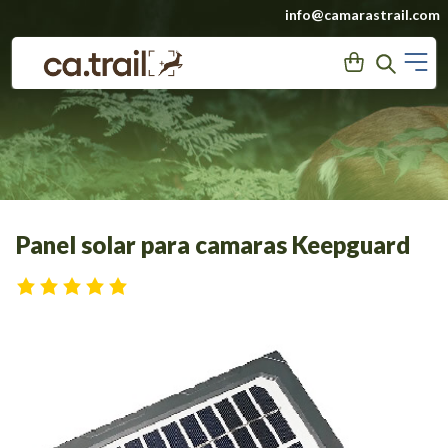
Saltar
info@camarastrail.com
a
M
User
Search
contenido
Panel solar para camaras Keepguard