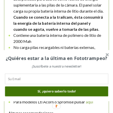
suplementaria a las pilas de la cámara. El panel solar
carga su propia batería interna de litio durante el día.
Cuando se conecta a la trailcam, ésta consumirá
la energía de la batería interna del panel y
cuando se agota, vuelve a tomarla de las pilas
.
Contiene una batería interna de polimero de litio de
2000 Mah
No carga pilas recargables ni baterías externas,
como decimos, el panel tiene la suya propia que será
¿Quiéres estar a la última en Fototrampeo?
la que alimente a la cámara mientras tenga energía
Compatible con cámaras
keepguard
KG770
,
¡Suscríbete a nuestra newsletter!
KG790
y
KG695
Voltage de salida de 8,4V
Batería interna de 2.000 MAh de capacidad
Longitud del cable de salida: 1m aprox.
Sí, ¡quiero saberlo todo!
Se carga mediante cable USB o colocándolo al sol
Para modelos Ltl Acorn o Spromise pulsar
aquí
Algunas recomendaciones