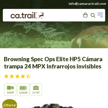
Saltar
info@camarastrail.com
a
M
User
Search
contenido
Browning Spec Ops Elite HP5 Cámara
trampa 24 MPX Infrarrojos invisibles
¡Oferta!