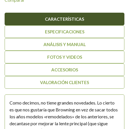
original
actual
era:
es:
CARACTERÍSTICAS
249,00€.
209,00€.
ESPECIFICACIONES
ANÁLISIS Y MANUAL
FOTOS Y VIDEOS
ACCESORIOS
VALORACIÓN CLIENTES
Como decimos, no tiene grandes novedades. Lo cierto
es que nos gustaría que Browning en vez de sacar todos
los años modelos «remodelados» de los anteriores, se
decantase por mejorar la lente principal (que sigue