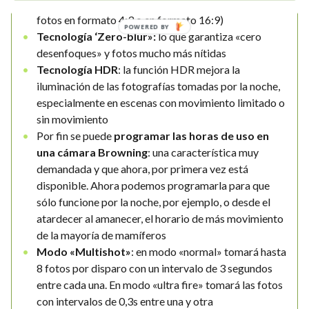
Keepguard
(es decir se puede elegir entre que hagan
fotos en formato 4:3 o en formato 16:9)
POWERED BY
Tecnología ‘Zero-blur»:
lo que garantiza «cero
desenfoques» y fotos mucho más nítidas
Tecnología HDR
: la función HDR mejora la
iluminación de las fotografías tomadas por la noche,
especialmente en escenas con movimiento limitado o
sin movimiento
Por fin se puede
programar las horas de uso en
una cámara Browning
: una característica muy
demandada y que ahora, por primera vez está
disponible. Ahora podemos programarla para que
sólo funcione por la noche, por ejemplo, o desde el
atardecer al amanecer, el horario de más movimiento
de la mayoría de mamíferos
Modo «Multishot»
: en modo «normal» tomará hasta
8 fotos por disparo con un intervalo de 3 segundos
entre cada una. En modo «ultra fire» tomará las fotos
con intervalos de 0,3s entre una y otra