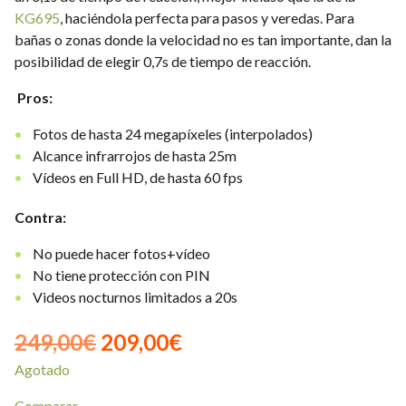
KG695
, haciéndola perfecta para pasos y veredas. Para
bañas o zonas donde la velocidad no es tan importante, dan la
posibilidad de elegir 0,7s de tiempo de reacción.
Pros:
Fotos de hasta 24 megapíxeles (interpolados)
Alcance infrarrojos de hasta 25m
Vídeos en Full HD, de hasta 60 fps
Contra:
No puede hacer fotos+vídeo
No tiene protección con PIN
Videos nocturnos limitados a 20s
El
El
249,00
€
209,00
€
Agotado
precio
precio
Comparar