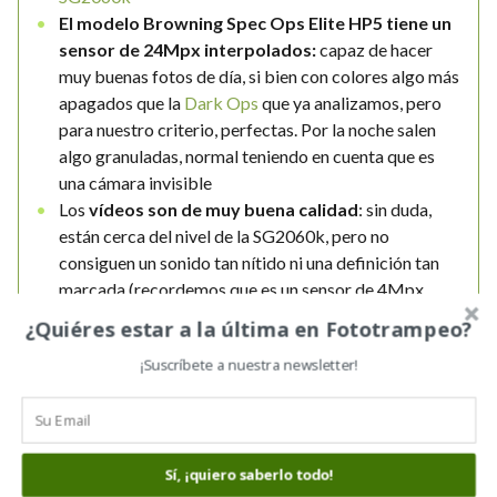
El modelo Browning Spec Ops Elite HP5 tiene un
sensor de 24Mpx interpolados:
capaz de hacer
muy buenas fotos de día, si bien con colores algo más
apagados que la
Dark Ops
que ya analizamos, pero
para nuestro criterio, perfectas. Por la noche salen
algo granuladas, normal teniendo en cuenta que es
una cámara invisible
Los
vídeos son de muy buena calidad
: sin duda,
están cerca del nivel de la SG2060k, pero no
consiguen un sonido tan nítido ni una definición tan
marcada (recordemos que es un sensor de 4Mpx
frente a uno de 14Mpx de la SG2060k. También
¿Quiéres estar a la última en Fototrampeo?
recordemos que en esta marca la duración máxima
¡Suscríbete a nuestra newsletter!
de los vídeos nocturnos es de 20s (vs 180s de la
SG2060k)
Imágenes en formato 16:9
. Es el standard típico de
las Browning, frente al 4:3 de las
Scout Guard
o la
posibilidad de elegir entre uno y otro que dan las
Sí, ¡quiero saberlo todo!