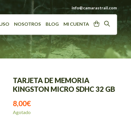
info@camarastrail.com
User
Search
 USO
NOSOTROS
BLOG
MI CUENTA
TARJETA DE MEMORIA
KINGSTON MICRO SDHC 32 GB
8,00
€
Agotado