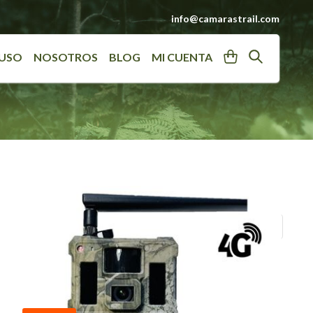
info@camarastrail.com
User
Search
 USO
NOSOTROS
BLOG
MI CUENTA