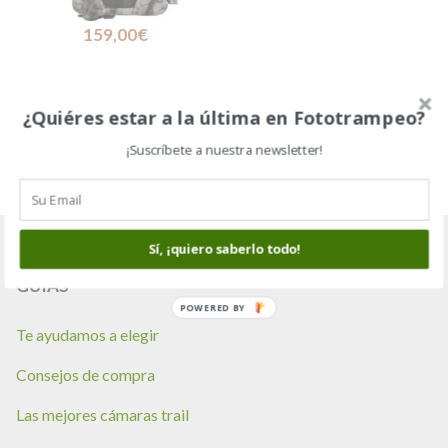
CONEXIÓN WIFI,
INFRARROJOS INVISIBLES,
159,00
€
24MP
¿Quiéres estar a la última en Fototrampeo?
¡Suscríbete a nuestra newsletter!
Sí, ¡quiero saberlo todo!
GUÍAS
POWERED BY
Te ayudamos a elegir
Consejos de compra
Las mejores cámaras trail