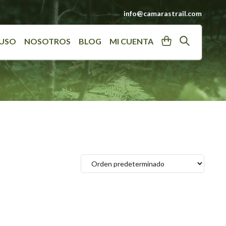
info@camarastrail.com
User
Search
 USO
NOSOTROS
BLOG
MI CUENTA