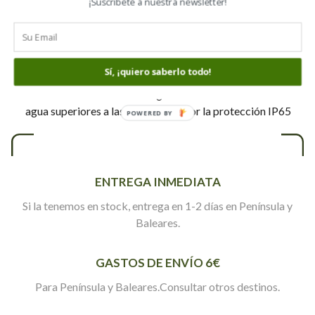
¡Suscríbete a nuestra newsletter!
Instalarlo en una zona sin sombra constante
Instalarlo mirando dirección SUR
Evitar que las hojas o ramas creen sombras sobre el panel.
Una limpieza del polvo que se acumule sobre el mismo es
Sí, ¡quiero saberlo todo!
muy recomendable
No debe estar nunca sumergido o recibir cantidades de
agua superiores a las estipuladas por la protección IP65
POWERED BY
ENTREGA INMEDIATA
Si la tenemos en stock, entrega en 1-2 días en Península y
Baleares.
GASTOS DE ENVÍO 6€
Para Península y Baleares.Consultar otros destinos.