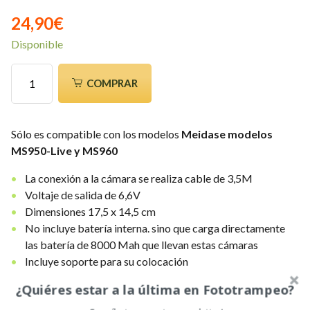
24,90
€
Disponible
Panel
COMPRAR
Solar
para
camaras
Sólo es compatible con los modelos
Meidase modelos
Meidase
MS950-Live y MS960
950Live
y
La conexión a la cámara se realiza cable de 3,5M
Meidase
Voltaje de salida de 6,6V
960
Dimensiones 17,5 x 14,5 cm
cantidad
No incluye batería interna. sino que carga directamente
las batería de 8000 Mah que llevan estas cámaras
Incluye soporte para su colocación
¿Quiéres estar a la última en Fototrampeo?
Para
conseguir el máximo rendimiento aconsejamos
: