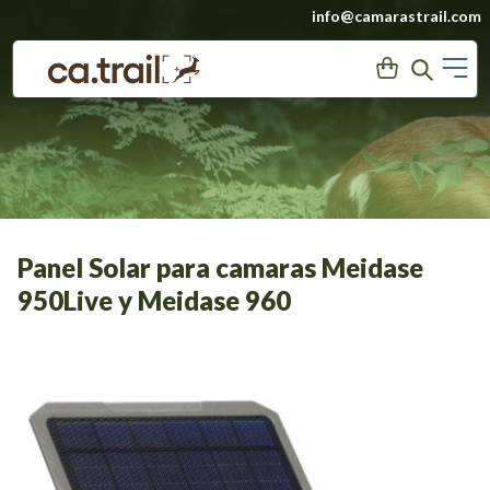
Saltar
info@camarastrail.com
a
M
User
Search
contenido
Panel Solar para camaras Meidase
950Live y Meidase 960