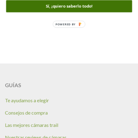
precio
precio
Sí, ¡quiero saberlo todo!
Comparar
original
actual
era:
es:
POWERED BY
249,00€.
209,00€.
GUÍAS
Te ayudamos a elegir
Consejos de compra
Las mejores cámaras trail
Nuestras reviews de cámaras