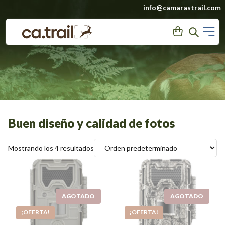
Saltar
info@camarastrail.com
a
M
User
Search
contenido
Buen diseño y calidad de fotos
Mostrando los 4 resultados
BUSHNELL 20MPX,
BUSHNELL TROPHYCAM
¡OFERTA!
¡OFERTA!
CAMARA DE
AGGRESSOR 24MPX,