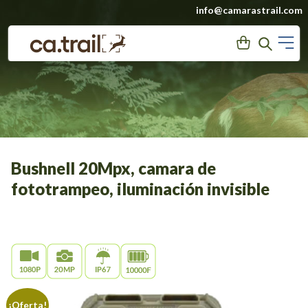
Saltar
info@camarastrail.com
a
M
User
Search
contenido
Bushnell 20Mpx, camara de
fototrampeo, iluminación invisible
¡Oferta!