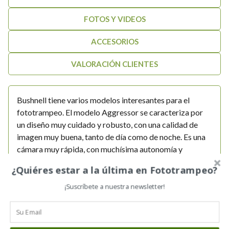
FOTOS Y VIDEOS
ACCESORIOS
VALORACIÓN CLIENTES
Bushnell tiene varios modelos interesantes para el
fototrampeo. El modelo Aggressor se caracteriza por
un diseño muy cuidado y robusto, con una calidad de
imagen muy buena, tanto de día como de noche. Es una
cámara muy rápida, con muchísima autonomía y
velocidad de recuperación también asombrosa. Lo de
¿Quiéres estar a la última en Fototrampeo?
que tenga los
vídeos limitados a 15s es algo casi
vergonzoso para una marca como Bushnell.
¡Suscríbete a nuestra newsletter!
Tiempo de disparo rápido
: 0,2 seg tarda en
activarse después de detectar el movimiento. Uno de