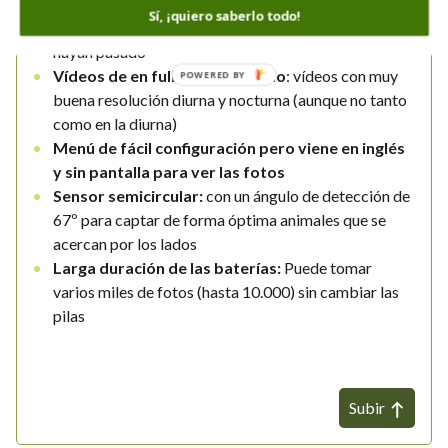
los más rápidos lo que hará que captemos los
Sí, ¡quiero saberlo todo!
animales en el centro de la imagen y no una vez que
hayan pasado
Vídeos de en full HD con sonido
: vídeos con muy
POWERED BY
buena resolución diurna y nocturna (aunque no tanto
como en la diurna)
Menú de fácil configuración pero viene en inglés
y sin pantalla para ver las fotos
Sensor semicircular:
con un ángulo de detección de
67º para captar de forma óptima animales que se
acercan por los lados
Larga duración de las baterías:
Puede tomar
varios miles de fotos (hasta 10.000) sin cambiar las
pilas
Subir