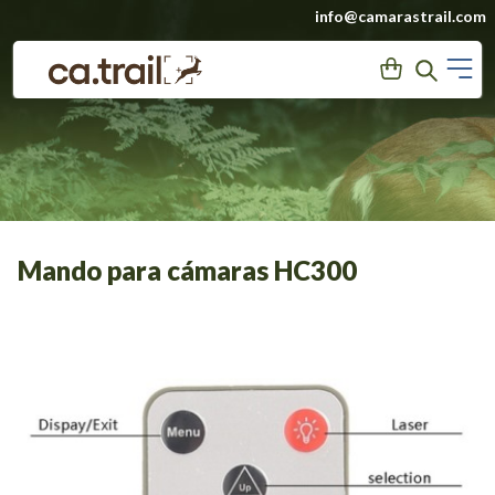
Saltar
info@camarastrail.com
a
M
User
Search
contenido
Mando para cámaras HC300