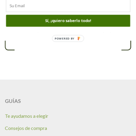
producto.
ANÁLISIS Y REVIEWS PROPIOS
Sí, ¡quiero saberlo todo!
Somos especialistas con servicio técnico propio.
POWERED BY
GUÍAS
Te ayudamos a elegir
Consejos de compra