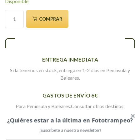
Disponible
Mando
COMPRAR
para
cámaras
HC300
cantidad
ENTREGA INMEDIATA
Si la tenemos en stock, entrega en 1-2 días en Península y
Baleares.
GASTOS DE ENVÍO 6€
Para Península y Baleares.Consultar otros destinos.
¿Quiéres estar a la última en Fototrampeo?
30 DÍAS DE DEVOLUCIÓN
¡Suscríbete a nuestra newsletter!
Tranquilidad en la devoución si no te convence el