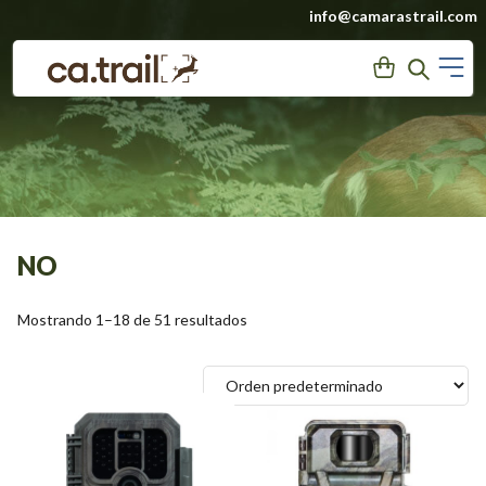
Saltar
info@camarastrail.com
a
M
User
Search
contenido
NO
Mostrando 1–18 de 51 resultados