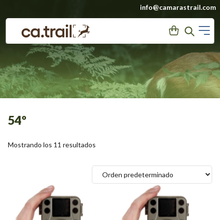
Saltar
info@camarastrail.com
a
M
User
Search
contenido
54º
Mostrando los 11 resultados