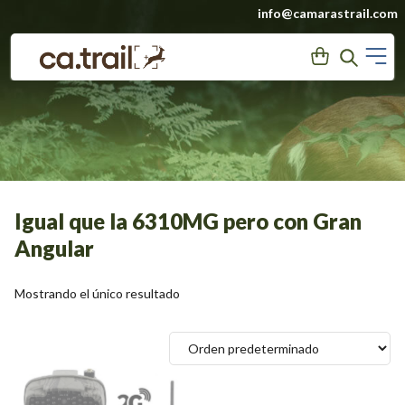
Saltar
info@camarastrail.com
a
M
User
Search
contenido
Igual que la 6310MG pero con Gran
Angular
Mostrando el único resultado