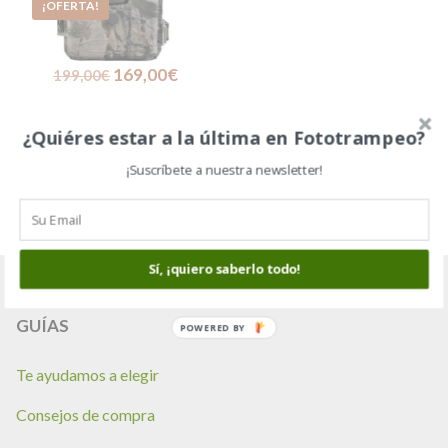
SCOUT GUARD/
¡OFERTA!
BOLYGUARD SG2060X,
CÁMARA DE
FOTOTRAMPEO
El
El
169,00
€
199,00
€
precio
precio
original
actual
¿Quiéres estar a la última en Fototrampeo?
era:
es:
¡Suscríbete a nuestra newsletter!
199,00€.
169,00€.
Sí, ¡quiero saberlo todo!
GUÍAS
POWERED
BY
Te ayudamos a elegir
Consejos de compra