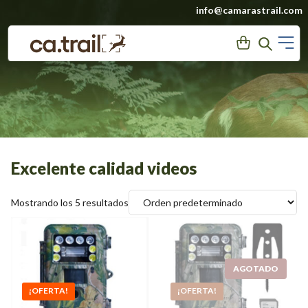
Saltar
info@camarastrail.com
a
M
User
Search
contenido
Excelente calidad videos
Mostrando los 5 resultados
SCOUT GUARD/
PACK
¡OFERTA!
¡OFERTA!
BOLYGUARD SG2060T,
FLASH+INFRARROJO: