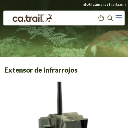
Saltar
info@camarastrail.com
a
M
User
Search
contenido
Extensor de infrarrojos