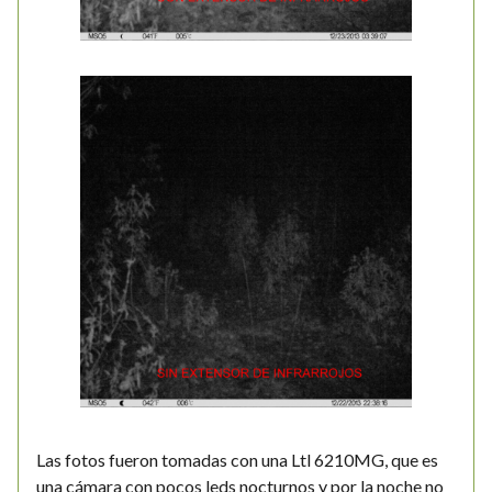
Las fotos fueron tomadas con una Ltl 6210MG, que es
una cámara con pocos leds nocturnos y por la noche no