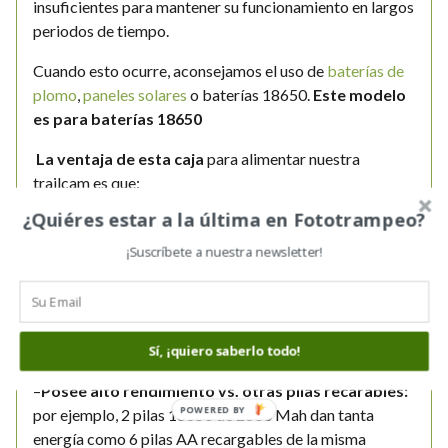
insuficientes para mantener su funcionamiento en largos
periodos de tiempo.
Cuando esto ocurre, aconsejamos el uso de
baterías de
plomo
,
paneles solares
o baterías 18650.
Este modelo
es para baterías 18650
La ventaja de esta caja
para alimentar nuestra
trailcam es que:
¿Quiéres estar a la última en Fototrampeo?
–
Es ligera
, la caja con las baterías 18650 sólo pesan 300
gramos. Una batería de plomo, de la misma capacidad,
¡Suscríbete a nuestra newsletter!
pesa aprox 1 kg, sin incluir la caja que hay que usar para
protegerla
–
Tiene protección IP67
: la caja dispone de juntas
tóricas puede soportar todo tipo de inclemencias como
Sí, ¡quiero saberlo todo!
lluvia, viento, nieve…
–
Posee alto rendimiento vs. otras pilas recarables:
POWERED BY
por ejemplo, 2 pilas 18650 de 2600 Mah dan tanta
energía como 6 pilas AA recargables de la misma