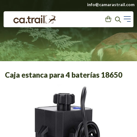
Saltar
info@camarastrail.com
a
M
User
Search
contenido
Caja estanca para 4 baterías 18650