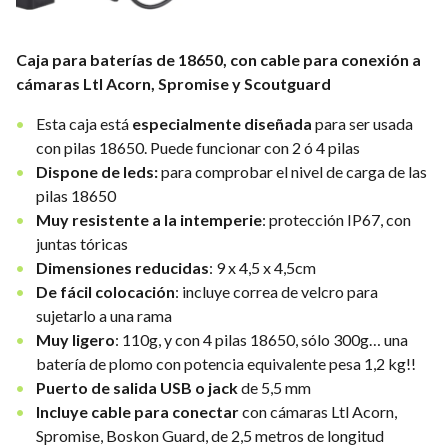
Caja para baterías de 18650, con cable para conexión a
cámaras Ltl Acorn, Spromise y Scoutguard
Esta caja está
especialmente diseñada
para ser usada
con pilas 18650. Puede funcionar con 2 ó 4 pilas
Dispone de leds:
para comprobar el nivel de carga de las
pilas 18650
Muy resistente a la intemperie
: protección IP67, con
juntas tóricas
Dimensiones reducidas
: 9 x 4,5 x 4,5cm
De fácil colocación
: incluye correa de velcro para
sujetarlo a una rama
Muy ligero
: 110g, y con 4 pilas 18650, sólo 300g… una
batería de plomo con potencia equivalente pesa 1,2 kg!!
Puerto de salida USB o jack
de 5,5 mm
Incluye cable para conectar
con cámaras Ltl Acorn,
Spromise, Boskon Guard, de 2,5 metros de longitud