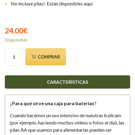
No incluye pilas!. Están disponibles aquí
24,00
€
Disponible
Caja
COMPRAR
estanca
para
4
baterías
CARACTERÍSTICAS
18650
cantidad
¿
Para qué sirve
una caja para baterías
?
Cuando hacemos un uso intensivo de nuestras trailcam
(por ejemplo, haciendo muchos vídeos o fotos al día), las
pilas AA que usamos para alimentarlas pueden ser