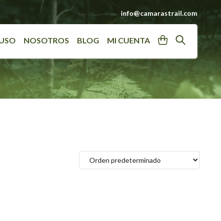
info@camarastrail.com
User
Search
 USO
NOSOTROS
BLOG
MI CUENTA