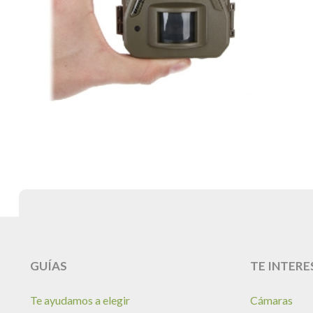
SCOUT GUARD/ BOLYGUARD SG520 DB, CÁMARA
DE VIGILANCIA, INFRARROJOS INVISIBLES Y FLASH
INCANDESCENTE 37MPX
185,00
€
Comparar
GUÍAS
TE INTERE
Te ayudamos a elegir
Cámaras