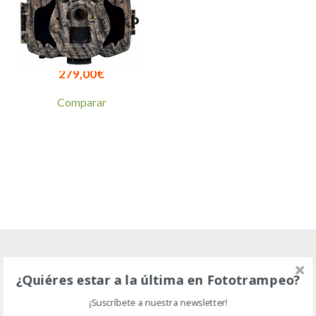
SCOUT GUARD/
BOLYGUARD MG984-36M,
CÁMARA DE CAZA
279,00
€
Comparar
¿Quiéres estar a la última en Fototrampeo?
GUÍAS
¡Suscríbete a nuestra newsletter!
Te ayudamos a elegir