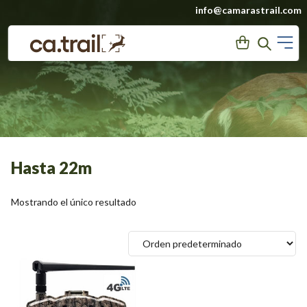
Saltar
info@camarastrail.com
a
M
User
Search
contenido
Hasta 22m
Mostrando el único resultado