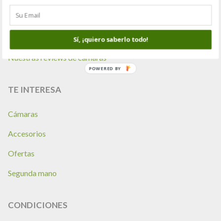
Consejos de compra
Las mejores cámaras trail
Sí, ¡quiero saberlo todo!
Nuestras reviews de cámaras
POWERED BY
TE INTERESA
Cámaras
Accesorios
Ofertas
Segunda mano
CONDICIONES