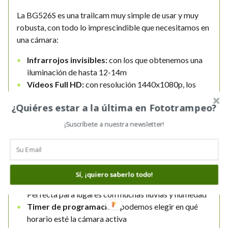
La BG526S es una trailcam muy simple de usar y muy
robusta, con todo lo imprescindible que necesitamos en
una cámara:
Infrarrojos invisibles:
con los que obtenemos una
iluminación de hasta 12-14m
Vídeos Full HD:
con resolución 1440x1080p, los
vídeos con sonido son de buena calidad, aunque con
¿Quiéres estar a la última en Fototrampeo?
pocos fps (frames por segundo)
Tiempo de disparo muy rápido:
de sólo 0.6s.
¡Suscríbete a nuestra newsletter!
Además dispone de un detector semicircular muy
efectivo
Menú de la cámara en español
Protección intemperie IP66:
podemos incluso
Sí, ¡quiero saberlo todo!
sumergir la cámara en agua sin que le pase nada.
Perfecta para lugares con muchas lluvias y humedad
Timer de programación:
podemos elegir en qué
horario esté la cámara activa