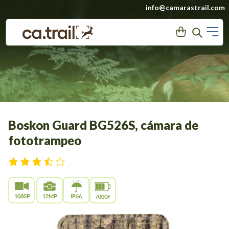
Saltar
info@camarastrail.com
a
M
User
Search
contenido
Boskon Guard BG526S, cámara de
fototrampeo